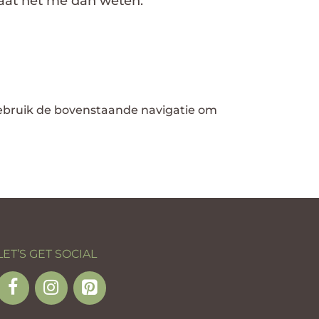
 laat het me dan weten.
gebruik de bovenstaande navigatie om
LET’S GET SOCIAL