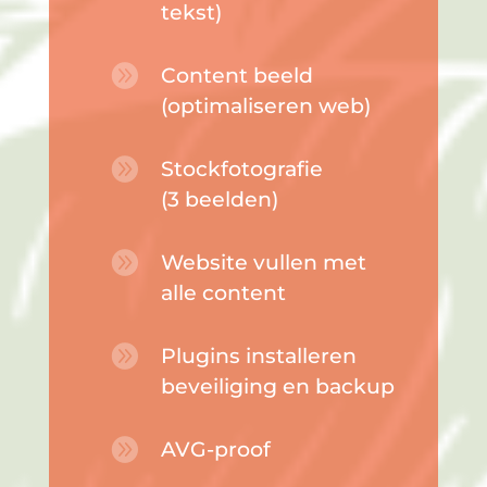
tekst)

Content beeld
(optimaliseren web)

Stockfotografie
(3 beelden)

Website vullen met
alle content

Plugins installeren
beveiliging en backup

AVG-proof