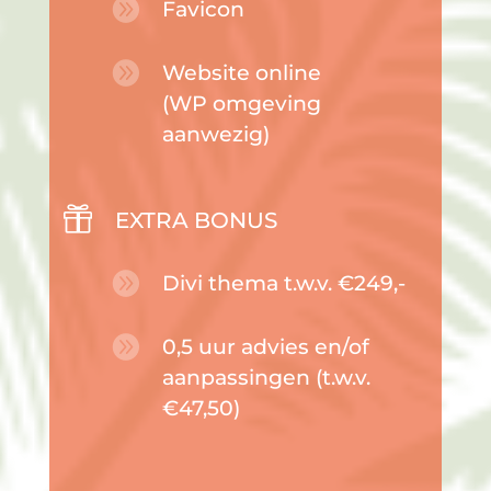

Favicon

Website online
(WP omgeving
aanwezig)

EXTRA BONUS

Divi thema t.w.v. €249,-

0,5 uur advies en/of
aanpassingen (t.w.v.
€47,50)