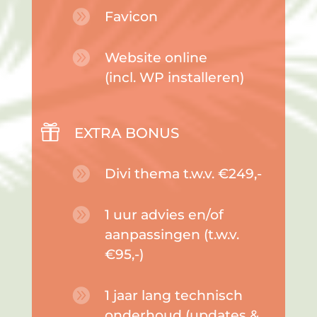

Favicon

Website online
(incl. WP installeren)

EXTRA BONUS

Divi thema t.w.v. €249,-

1 uur advies en/of
aanpassingen (t.w.v.
€95,-)

1 jaar lang technisch
onderhoud (updates &