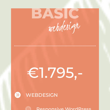
BASIC
webdesign
€1.795,-

WEBDESIGN

Responsive WordPress