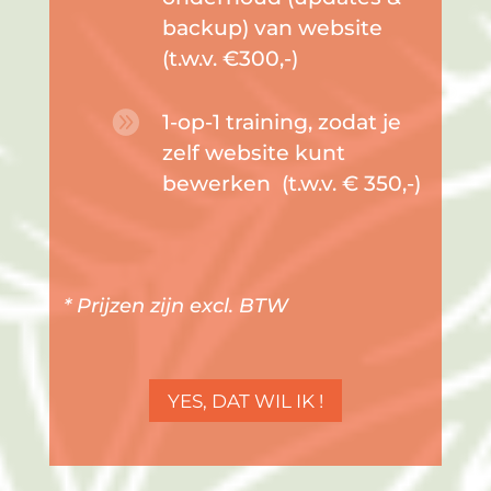
backup) van website
(t.w.v. €300,-)

1-op-1 training, zodat je
zelf website kunt
bewerken (t.w.v. € 350,-)
* Prijzen zijn excl. BTW
YES, DAT WIL IK !