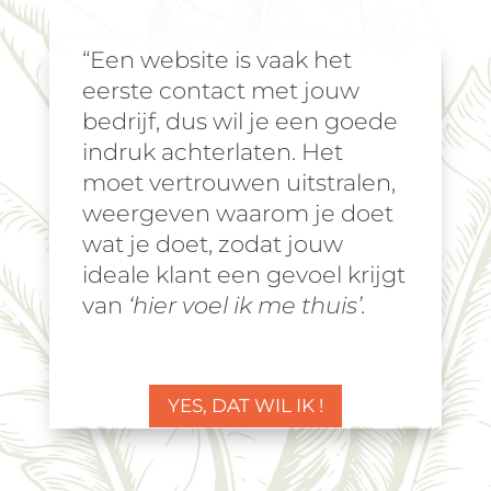
“Een website is vaak het
eerste contact met jouw
bedrijf, dus wil je een goede
indruk achterlaten. Het
moet vertrouwen uitstralen,
weergeven waarom je doet
wat je doet, zodat jouw
ideale klant een gevoel krijgt
van
‘hier voel ik me thuis’.
YES, DAT WIL IK !
YES, DAT WIL IK !